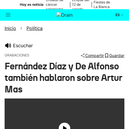
Fiestas de
|
|
Hoy es noticia
cáncer
12 de
La Blanca
colorrectal
agosto
ES
Inicio
Política
Actualidad
Buscador
Política
Escuchar
GRABACIONES
Compartir
Guardar
Cultura
Fernández Díaz y De Alfonso
también hablaron sobre Artur
Ikusmiran
Mas
Eguraldia