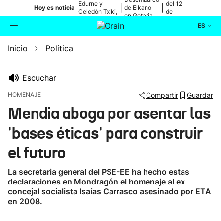
Edurne y
del 12
|
|
Hoy es noticia
de Elkano
Celedón Txiki,
de
en Getaria
en directo
agosto
ES
Inicio
Política
Actualidad
Buscador
Política
Escuchar
HOMENAJE
Compartir
Guardar
Cultura
Mendia aboga por asentar las
'bases éticas' para construir
Ikusmiran
el futuro
Eguraldia
La secretaria general del PSE-EE ha hecho estas
declaraciones en Mondragón el homenaje al ex
concejal socialista Isaías Carrasco asesinado por ETA
en 2008.