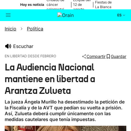
Fiestas de
|
|
Hoy es noticia
cáncer
12 de
La Blanca
colorrectal
agosto
ES
Inicio
Política
Actualidad
Buscador
Política
Escuchar
EN LIBERTAD DESDE FEBRERO
Compartir
Guardar
Cultura
La Audiencia Nacional
mantiene en libertad a
Ikusmiran
Arantza Zulueta
Eguraldia
La jueza Ángela Murillo ha desestimado la petición de
la Fiscalía y de la AVT que pedían su vuelta a prisión.
Así, Zulueta deberá cumplir únicamente con las
medidas cautelares que tenía impuestas.