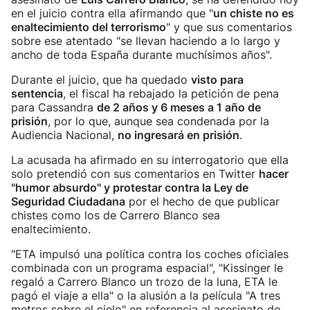
en el juicio contra ella afirmando que "
un chiste no es
enaltecimiento del terrorismo
" y que sus comentarios
sobre ese atentado "se llevan haciendo a lo largo y
ancho de toda España durante muchísimos años".
Durante el juicio, que ha quedado
visto para
sentencia
, el fiscal ha rebajado la petición de pena
para Cassandra
de 2 años y 6 meses a 1 año de
prisión
, por lo que, aunque sea condenada por la
Audiencia Nacional,
no ingresará en prisión
.
La acusada ha afirmado en su interrogatorio que ella
solo pretendió con sus comentarios en Twitter
hacer
"humor absurdo" y protestar contra la Ley de
Seguridad Ciudadana
por el hecho de que publicar
chistes como los de Carrero Blanco sea
enaltecimiento.
"ETA impulsó una política contra los coches oficiales
combinada con un programa espacial", "Kissinger le
regaló a Carrero Blanco un trozo de la luna, ETA le
pagó el viaje a ella" o la alusión a la película "A tres
metros sobre el cielo" en referencia al asesinato de