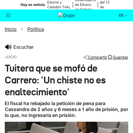
Edurne y
del 12
|
|
Hoy es noticia
de Elkano
Celedón Txiki,
de
en Getaria
en directo
agosto
ES
Inicio
Política
Actualidad
Buscador
Política
Escuchar
JUICIO
Compartir
Guardar
Cultura
Tuitera que se mofó de
Carrero: 'Un chiste no es
Ikusmiran
enaltecimiento'
Eguraldia
El fiscal ha rebajado la petición de pena para
Cassandra de 2 años y 6 meses a 1 año de prisión, por
lo que, no ingresaría en prisión.