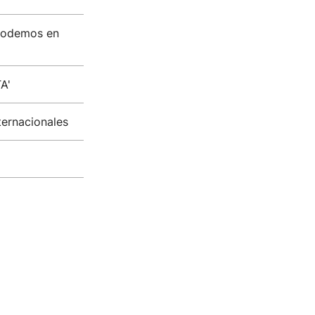
 Podemos en
A'
ternacionales