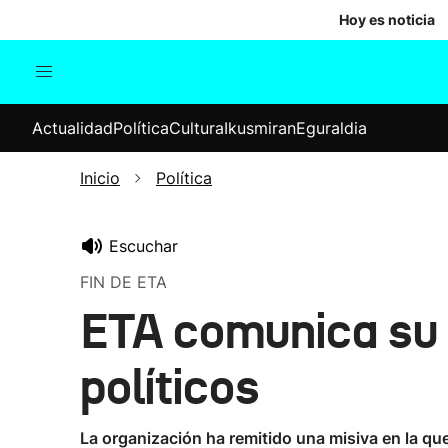
Hoy es noticia
Actualidad
Política
Cul
Actualidad
Política
Cultura
Ikusmiran
Eguraldia
Sociedad
Elecciones
Economía
Inicio
Política
Internacional
Escuchar
FIN DE ETA
ETA comunica su d
políticos
La organización ha remitido una misiva en la q