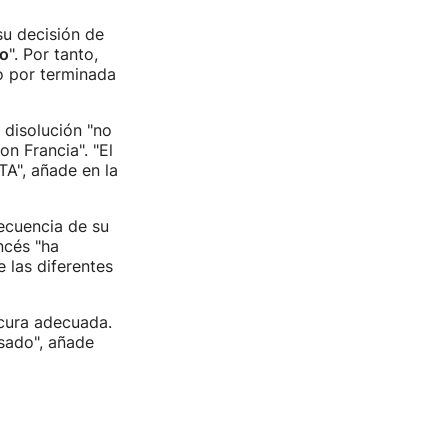
su decisión de
do
". Por tanto,
o por terminada
 disolución "no
n Francia". "El
TA", añade en la
ecuencia de su
ncés "ha
 las diferentes
 cura adecuada.
sado", añade