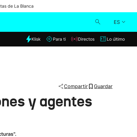
stas de La Blanca
ES
dia
Klisk
Para ti
Directos
Lo último
Klisk
Directos
Para ti
Compartir
Guardar
iones y agentes
Lo último
turas".