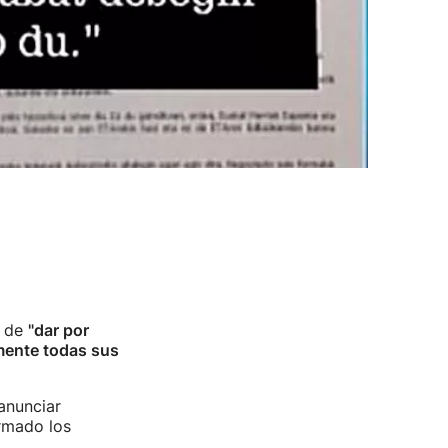
n de
"dar por
mente todas sus
anunciar
ormado los