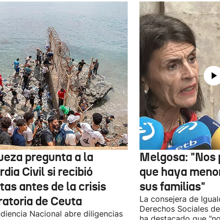
jueza pregunta a la
Melgosa: "Nos
dia Civil si recibió
que haya menor
tas antes de la crisis
sus familias"
ratoria de Ceuta
La consejera de Igual
Derechos Sociales de
diencia Nacional abre diligencias
ha destacado que "n