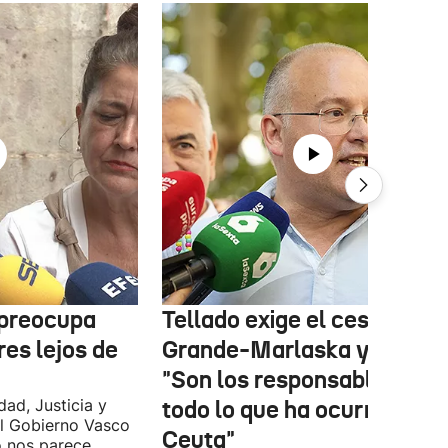
 preocupa
Tellado exige el cese de
es lejos de
Grande-Marlaska y Robles
"Son los responsables de
dad, Justicia y
todo lo que ha ocurrido en
l Gobierno Vasco
Ceuta"
o nos parece