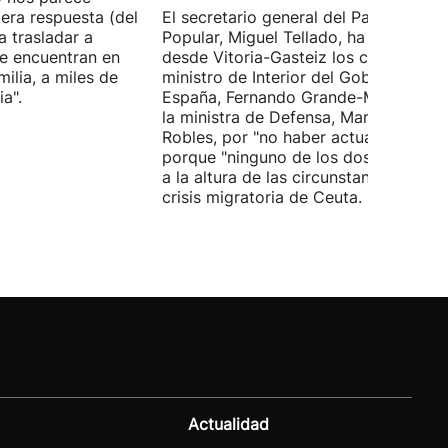
era respuesta (del
El secretario general del Partido
 trasladar a
Popular, Miguel Tellado, ha exigido
e encuentran en
desde Vitoria-Gasteiz los ceses del
ilia, a miles de
ministro de Interior del Gobierno de
a".
España, Fernando Grande-Marlaska, 
la ministra de Defensa, Margarita
Robles, por "no haber actuado" y
porque "ninguno de los dos ha estad
a la altura de las circunstancias" ante 
crisis migratoria de Ceuta.
Actualidad