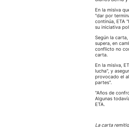
En la misiva qu
"dar por termin
continúa, ETA 
su iniciativa pol
Según la carta,
supera, en camb
conflicto no co
carta.
En la misiva, 
lucha", y asegu
provocado el al
partes".
"Años de confro
Algunas todavía
ETA.
La carta remitid