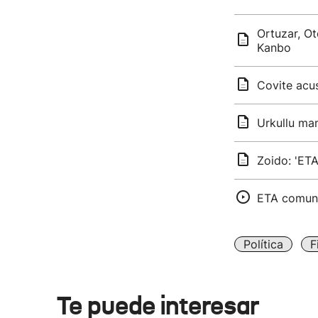
Ortuzar, Ot
Kanbo
Covite acus
Urkullu man
Zoido: 'ETA
ETA comunic
Política
F
Te puede interesar