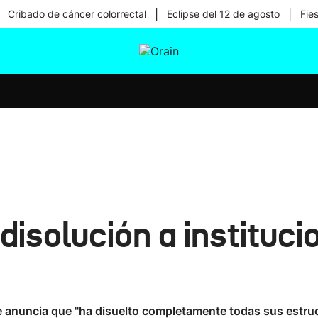
|
|
Cribado de cáncer colorrectal
Eclipse del 12 de agosto
Fie
tura
Ikusmiran
Egural
Salud
Tecnología
isolución a instituc
ue anuncia que "ha disuelto completamente todas sus estruc