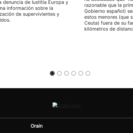
la denuncia de Iustitia Europa y
razonable que la prim
ma información sobre la
Gobierno español) sea
ización de supervivientes y
estos menores (que s
idos.
Ceuta) fuera de su fam
kilómetros de distanci
Orain