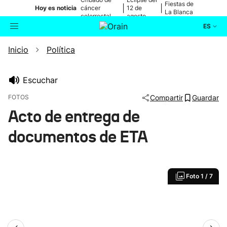
Fiestas de
|
|
Hoy es noticia
cáncer
12 de
La Blanca
colorrectal
agosto
ES
Inicio
Política
Actualidad
Buscador
Política
Escuchar
FOTOS
Compartir
Guardar
Cultura
Acto de entrega de
documentos de ETA
Ikusmiran
Eguraldia
Foto
1 / 7