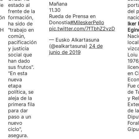
Mañana
le
estado al
port
11.30
frente de la
del 
Rueda de Prensa en
ón
formación,
nacio
Donostia
#MileskerPello
ha sido de
Iker 
pic.twitter.com/7fTbhZ2vzD
EH
"trabajo en
Egin
común,
Naci
— Eusko Alkartasuna
pacificación
loca
(@ealkartasuna)
24 de
y justicia
vizc
junio de 2019
social que
Loiu
han dado
1976
sus frutos".
lice
"En esta
en C
nueva
Econ
etapa
Fue 
política, se
de T
aleja de la
y Re
primera fila
Exte
para dar
de la
paso a un
Dipu
nuevo
Fora
ciclo",
Gipu
asegura.