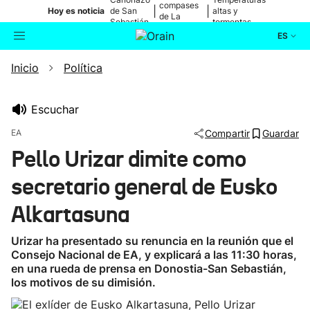
compases
|
|
Hoy es noticia
de San
altas y
de La
Sebastián
tormentas
Blanca
ES
Inicio
Política
Actualidad
Buscador
Política
Escuchar
EA
Compartir
Guardar
Cultura
Pello Urizar dimite como
secretario general de Eusko
Ikusmiran
Alkartasuna
Eguraldia
Urizar ha presentado su renuncia en la reunión que el
Consejo Nacional de EA, y explicará a las 11:30 horas,
en una rueda de prensa en Donostia-San Sebastián,
los motivos de su dimisión.