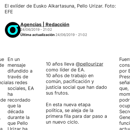
El exlíder de Eusko Alkartasuna, Pello Urizar. Foto:
EFE
Agencias | Redacción
24/06/2019 - 21:02
Última actualización
24/06/2019 - 21:02
ue
En un
Fuen
10 años lleva
@pellourizar
de
mensaje
cons
como líder de EA.
difundido a
por 
10 años de trabajo en
través de
Pres
común, pacificación y
ncia
las redes
seña
justicia social que han dado
sociales, EA
que,
sus frutos.
ha
mom
 de
recordado
podr
En esta nueva etapa
que la
ocup
política, se aleja de la
década
Secr
primera fila para dar paso a
,
durante la
Gene
un nuevo ciclo.
que Pello
func
da
Urizar ha
actu