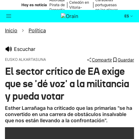
Celedón en
|
|
Hoy es noticia
Pirata de
portuguesas
Vitoria-
Donostia
en las playas
Gasteiz
ES
Inicio
Política
Actualidad
Buscador
Política
Escuchar
EUSKO ALKARTASUNA
Compartir
Guardar
Cultura
El sector crítico de EA exige
que se 'dé voz' a la militancia
Ikusmiran
y pueda votar
Eguraldia
Esther Larrañaga ha criticado que las primarias "se ha
convertido en una carrera de obstáculos insalvable
que nos están llevando a la confrontación".