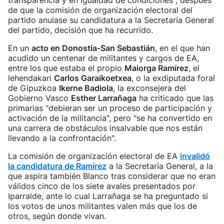
transparencia y en igualdad de condiciones", después
de que la comisión de organización electoral del
partido anulase su candidatura a la Secretaría General
del partido, decisión que ha recurrido.
En un
acto en Donostia-San Sebastián
, en el que han
acudido un centenar de militantes y cargos de EA,
entre los que estaba el propio
Maiorga Ramírez
, el
lehendakari
Carlos Garaikoetxea
, o la exdiputada foral
de Gipuzkoa
Ikerne Badiola
, la exconsejera del
Gobierno Vasco
Esther Larrañaga
ha criticado que las
primarias "debieran ser un proceso de participación y
activación de la militancia", pero "se ha convertido en
una carrera de obstáculos insalvable que nos están
llevando a la confrontación".
La comisión de organización electoral de EA
invalidó
la candidatura de Ramírez
a la Secretaría General, a la
que aspira también Blanco tras considerar que no eran
válidos cinco de los siete avales presentados por
Iparralde, ante lo cual Larrañaga se ha preguntado si
los votos de unos militantes valen más que los de
otros, según donde vivan.