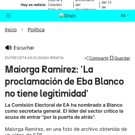
del 12
|
|
Hoy es noticia
Celedón
del
de
Txiki, en
desembarco
agosto
directo
de Elkano
ES
Inicio
Política
Actualidad
Buscador
Política
Escuchar
ENTREVISTA EN EUSKADI IRRATIA
Compartir
Guardar
Cultura
Maiorga Ramirez: 'La
proclamación de Eba Blanco
Ikusmiran
no tiene legitimidad'
Eguraldia
La Comisión Electoral de EA ha nombrado a Blanco
como secretaria general. El líder del sector crítico la
acusa de entrar "por la puerta de atrás".
Maiorga Ramirez, en una foto de archivo obtenida de