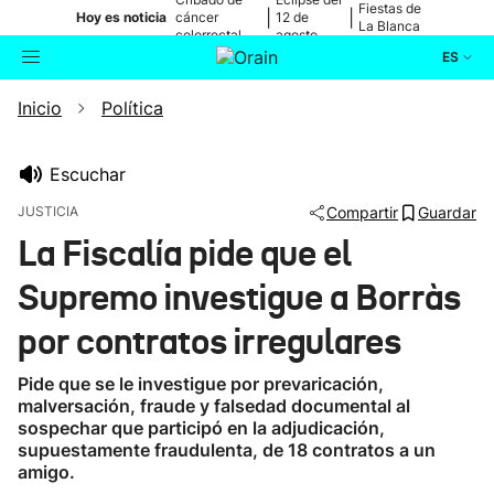
Fiestas de
|
|
Hoy es noticia
cáncer
12 de
La Blanca
colorrectal
agosto
ES
Inicio
Política
Actualidad
Buscador
Política
Escuchar
JUSTICIA
Compartir
Guardar
Cultura
La Fiscalía pide que el
Supremo investigue a Borràs
Ikusmiran
por contratos irregulares
Eguraldia
Pide que se le investigue por prevaricación,
malversación, fraude y falsedad documental al
sospechar que participó en la adjudicación,
supuestamente fraudulenta, de 18 contratos a un
amigo.