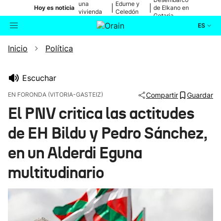
una
Edurne y
|
|
Hoy es noticia
de Elkano en
vivienda
Celedón
Getaria
de Bilbao
Txiki
ES
Inicio
Política
Actualidad
Buscador
Política
Escuchar
EN FORONDA (VITORIA-GASTEIZ)
Compartir
Guardar
Cultura
El PNV critica las actitudes
de EH Bildu y Pedro Sánchez,
Ikusmiran
en un Alderdi Eguna
Eguraldia
multitudinario