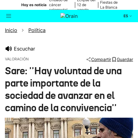
Fiestas de
|
|
Hoy es noticia
cáncer
12 de
La Blanca
colorrectal
agosto
ES
Inicio
Política
Actualidad
Buscador
Política
Escuchar
VALORACIÓN
Compartir
Guardar
Cultura
Sare: ''Hay voluntad de una
parte importante de la
Ikusmiran
sociedad de avanzar en el
Eguraldia
camino de la convivencia''