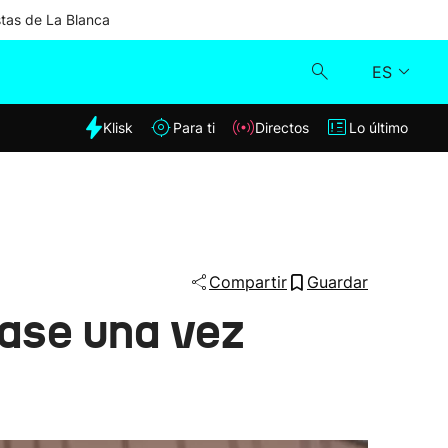
stas de La Blanca
ES
dia
Klisk
Para ti
Directos
Lo último
Klisk
Directos
Para ti
Compartir
Guardar
fase una vez
Lo último