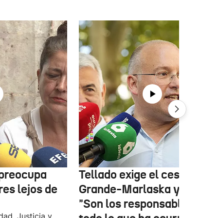
 preocupa
Tellado exige el cese de
es lejos de
Grande-Marlaska y Robles
"Son los responsables de
dad, Justicia y