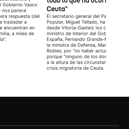
todo lo que ha ocurrido en
l Gobierno Vasco
Ceuta"
o nos parece
era respuesta (del
El secretario general del Partido
 trasladar a
Popular, Miguel Tellado, ha exigido
e encuentran en
desde Vitoria-Gasteiz los ceses del
ilia, a miles de
ministro de Interior del Gobierno de
a".
España, Fernando Grande-Marlaska, 
la ministra de Defensa, Margarita
Robles, por "no haber actuado" y
porque "ninguno de los dos ha estad
a la altura de las circunstancias" ante 
crisis migratoria de Ceuta.