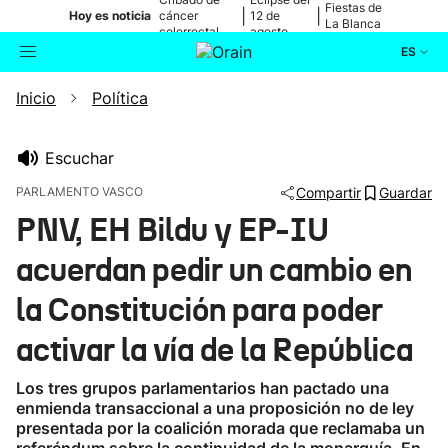
Fiestas de
|
|
Hoy es noticia
cáncer
12 de
La Blanca
colorrectal
agosto
ES
Inicio
Política
Actualidad
Buscador
Política
Escuchar
PARLAMENTO VASCO
Compartir
Guardar
Cultura
PNV, EH Bildu y EP-IU
acuerdan pedir un cambio en
Ikusmiran
la Constitución para poder
Eguraldia
activar la vía de la República
Los tres grupos parlamentarios han pactado una
enmienda transaccional a una proposición no de ley
presentada por la coalición morada que reclamaba un