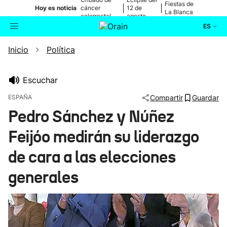
Fiestas de
|
|
Hoy es noticia
cáncer
12 de
La Blanca
colorrectal
agosto
ES
Inicio
Política
Actualidad
Buscador
Política
Escuchar
ESPAÑA
Compartir
Guardar
Cultura
Pedro Sánchez y Núñez
Feijóo medirán su liderazgo
Ikusmiran
de cara a las elecciones
Eguraldia
generales