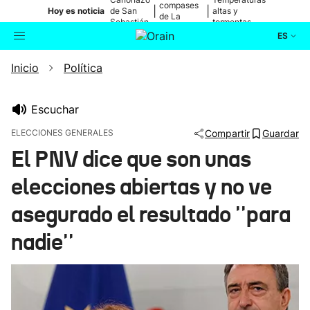
compases
|
|
Hoy es noticia
de San
altas y
de La
Sebastián
tormentas
Blanca
ES
Inicio
Política
Actualidad
Buscador
Política
Escuchar
ELECCIONES GENERALES
Compartir
Guardar
Cultura
El PNV dice que son unas
elecciones abiertas y no ve
Ikusmiran
asegurado el resultado ''para
Eguraldia
nadie''