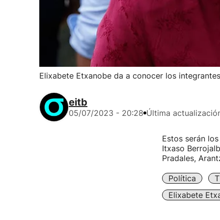
Elixabete Etxanobe da a conocer los integrantes
eitb
05/07/2023 - 20:28
Última actualizació
Estos serán los
Itxaso Berrojal
Pradales, Arant
Política
T
Elixabete Et