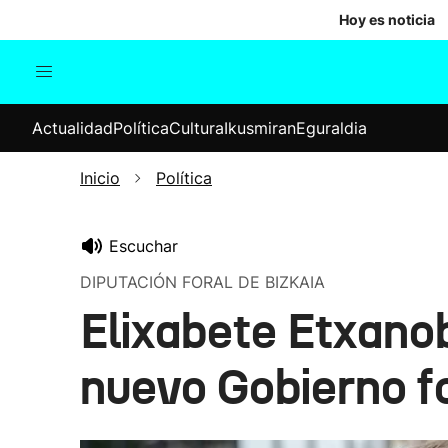
Hoy es noticia
Actualidad
Política
Cul
Actualidad
Política
Cultura
Ikusmiran
Eguraldia
Sociedad
Elecciones
Economía
Inicio
Política
Internacional
Escuchar
DIPUTACIÓN FORAL DE BIZKAIA
Elixabete Etxanob
nuevo Gobierno f