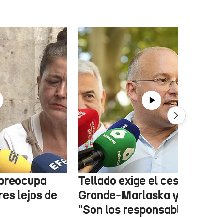
 preocupa
Tellado exige el cese de
es lejos de
Grande-Marlaska y Robles
"Son los responsables de