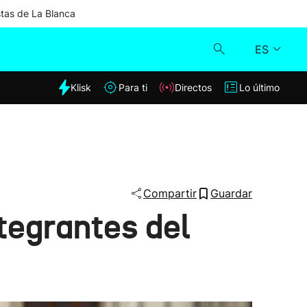
stas de La Blanca
ES
dia
Klisk
Para ti
Directos
Lo último
Klisk
Directos
Para ti
Compartir
Guardar
tegrantes del
Lo último