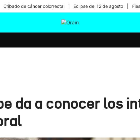
|
|
Cribado de cáncer colorrectal
Eclipse del 12 de agosto
Fie
tura
Ikusmiran
Egural
Salud
Tecnología
e da a conocer los in
oral