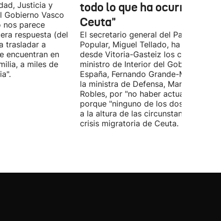
dad, Justicia y
todo lo que ha ocurrido en
l Gobierno Vasco
Ceuta"
o nos parece
era respuesta (del
El secretario general del Partido
 trasladar a
Popular, Miguel Tellado, ha exigido
e encuentran en
desde Vitoria-Gasteiz los ceses del
ilia, a miles de
ministro de Interior del Gobierno de
a".
España, Fernando Grande-Marlaska, 
la ministra de Defensa, Margarita
Robles, por "no haber actuado" y
porque "ninguno de los dos ha estad
a la altura de las circunstancias" ante 
crisis migratoria de Ceuta.