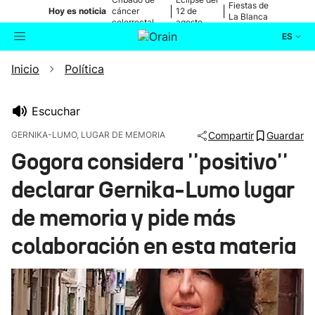
Fiestas de
|
|
Hoy es noticia
cáncer
12 de
La Blanca
colorrectal
agosto
ES
Inicio
Política
Actualidad
Buscador
Política
Escuchar
GERNIKA-LUMO, LUGAR DE MEMORIA
Compartir
Guardar
Cultura
Gogora considera ''positivo''
declarar Gernika-Lumo lugar
Ikusmiran
de memoria y pide más
Eguraldia
colaboración en esta materia