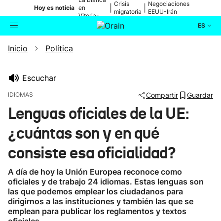
Crisis
Negociaciones
|
|
Hoy es noticia
en
migratoria
EEUU-Irán
Vitoria-
Gasteiz
ES
Inicio
Política
Actualidad
Buscador
Política
Escuchar
IDIOMAS
Compartir
Guardar
Cultura
Lenguas oficiales de la UE:
¿cuántas son y en qué
Ikusmiran
consiste esa oficialidad?
Eguraldia
A día de hoy la Unión Europea reconoce como
oficiales y de trabajo 24 idiomas. Estas lenguas son
las que podemos emplear los ciudadanos para
dirigirnos a las instituciones y también las que se
emplean para publicar los reglamentos y textos