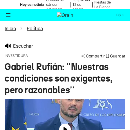
Fiestas de
|
|
Hoy es noticia
cáncer
12 de
La Blanca
colorrectal
agosto
ES
Inicio
Política
Actualidad
Buscador
Política
Escuchar
INVESTIDURA
Compartir
Guardar
Cultura
Gabriel Rufián: ''Nuestras
condiciones son exigentes,
Ikusmiran
pero razonables''
Eguraldia