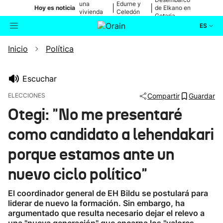
una
Edurne y
|
|
Hoy es noticia
de Elkano en
vivienda
Celedón
Getaria
de Bilbao
Txiki
ES
Inicio
Política
Actualidad
Buscador
Política
Escuchar
ELECCIONES
Compartir
Guardar
Cultura
Otegi: "No me presentaré
como candidato a lehendakari
Ikusmiran
porque estamos ante un
Eguraldia
nuevo ciclo político"
El coordinador general de EH Bildu se postulará para
liderar de nuevo la formación. Sin embargo, ha
argumentado que resulta necesario dejar el relevo a