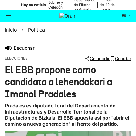
Edurne y
|
|
Hoy es noticia
de Elkano
del 12 de
Celedón
en Getaria
agosto
Txiki
ES
Inicio
Política
Actualidad
Buscador
Política
Escuchar
ELECCIONES
Compartir
Guardar
Cultura
El EBB propone como
candidato a lehendakari a
Ikusmiran
Imanol Pradales
Eguraldia
Pradales es diputado foral del Departamento de
Infraestructuras y Desarrollo Territorial de la
Diputación de Bizkaia. El EBB apuesta así por "abrir el
camino a nueva generación" al frente del partido.