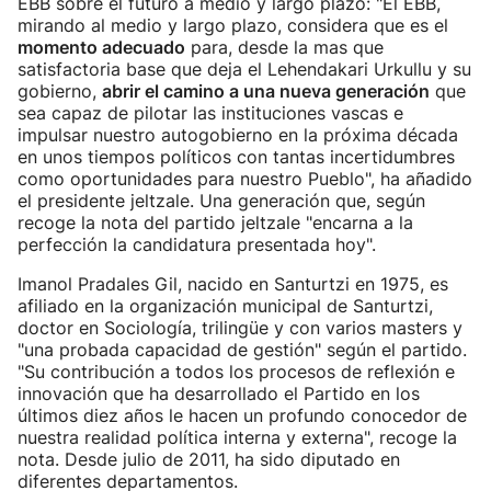
EBB sobre el futuro a medio y largo plazo: "El EBB,
mirando al medio y largo plazo, considera que es el
momento adecuado
para, desde la mas que
satisfactoria base que deja el Lehendakari Urkullu y su
gobierno,
abrir el camino a una nueva generación
que
sea capaz de pilotar las instituciones vascas e
impulsar nuestro autogobierno en la próxima década
en unos tiempos políticos con tantas incertidumbres
como oportunidades para nuestro Pueblo", ha añadido
el presidente jeltzale. Una generación que, según
recoge la nota del partido jeltzale "encarna a la
perfección la candidatura presentada hoy".
Imanol Pradales Gil, nacido en Santurtzi en 1975, es
afiliado en la organización municipal de Santurtzi,
doctor en Sociología, trilingüe y con varios masters y
"una probada capacidad de gestión" según el partido.
"Su contribución a todos los procesos de reflexión e
innovación que ha desarrollado el Partido en los
últimos diez años le hacen un profundo conocedor de
nuestra realidad política interna y externa", recoge la
nota. Desde julio de 2011, ha sido diputado en
diferentes departamentos.