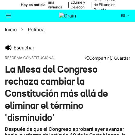
una
Edurne y
|
|
Hoy es noticia
de Elkano en
vivienda
Celedón
Getaria
de Bilbao
Txiki
ES
Inicio
Política
Actualidad
Buscador
Política
Escuchar
REFORMA CONSTITUCIONAL
Compartir
Guardar
Cultura
La Mesa del Congreso
rechaza cambiar la
Ikusmiran
Constitución más allá de
Eguraldia
eliminar el término
'disminuido'
Después de que el Congreso aprobará ayer avanzar