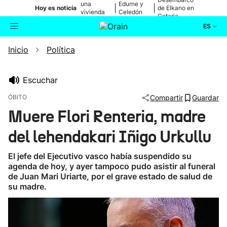
una
Edurne y
|
|
Hoy es noticia
de Elkano en
vivienda
Celedón
Getaria
de Bilbao
Txiki
ES
Inicio
Política
Actualidad
Buscador
Política
Escuchar
ÓBITO
Compartir
Guardar
Cultura
Muere Flori Renteria, madre
del lehendakari Iñigo Urkullu
Ikusmiran
El jefe del Ejecutivo vasco había suspendido su
Eguraldia
agenda de hoy, y ayer tampoco pudo asistir al funeral
de Juan Mari Uriarte, por el grave estado de salud de
su madre.