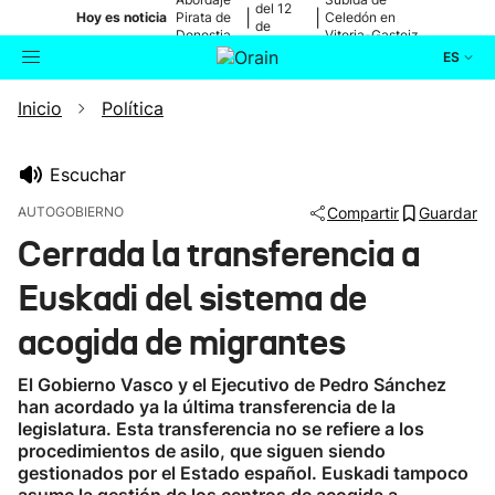
del 12
|
|
Hoy es noticia
Pirata de
Celedón en
de
Donostia
Vitoria-Gasteiz
agosto
ES
Inicio
Política
Actualidad
Buscador
Política
Escuchar
AUTOGOBIERNO
Compartir
Guardar
Cultura
Cerrada la transferencia a
Euskadi del sistema de
Ikusmiran
acogida de migrantes
Eguraldia
El Gobierno Vasco y el Ejecutivo de Pedro Sánchez
han acordado ya la última transferencia de la
legislatura. Esta transferencia no se refiere a los
procedimientos de asilo, que siguen siendo
gestionados por el Estado español. Euskadi tampoco