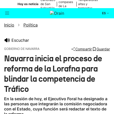
compases
|
|
Hoy es noticia
de San
altas y
de La
Sebastián
tormentas
Blanca
ES
Inicio
Política
Actualidad
Buscador
Política
Escuchar
GOBIERNO DE NAVARRA
Compartir
Guardar
Cultura
Navarra inicia el proceso de
reforma de la Lorafna para
Ikusmiran
blindar la competencia de
Eguraldia
Tráfico
En la sesión de hoy, el Ejecutivo Foral ha designado a
las personas que integrarán la comisión negociadora
con el Estado, cuya función será redactar el texto de