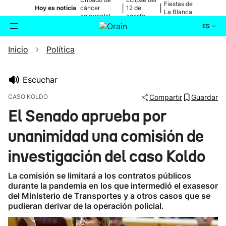
Fiestas de
|
|
Hoy es noticia
cáncer
12 de
La Blanca
colorrectal
agosto
ES
Inicio
Política
Actualidad
Buscador
Política
Escuchar
CASO KOLDO
Compartir
Guardar
Cultura
El Senado aprueba por
unanimidad una comisión de
Ikusmiran
investigación del caso Koldo
Eguraldia
La comisión se limitará a los contratos públicos
durante la pandemia en los que intermedió el exasesor
del Ministerio de Transportes y a otros casos que se
pudieran derivar de la operación policial.