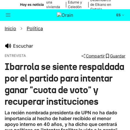
una
Edurne y
|
|
Hoy es noticia
de Elkano en
vivienda
Celedón
Getaria
de Bilbao
Txiki
ES
Inicio
Política
Actualidad
Buscador
Política
Escuchar
ENTREVISTA
Compartir
Guardar
Cultura
Ibarrola se siente respaldada
por el partido para intentar
Ikusmiran
ganar "cuota de voto" y
Eguraldia
recuperar instituciones
La recién nombrada presidenta de UPN no ha dado
importancia al hecho de haber recibido el menor
apoyo interno en 40 años, y ha dicho que centrará