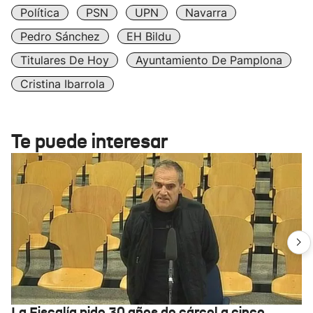
Política
PSN
UPN
Navarra
Pedro Sánchez
EH Bildu
Titulares De Hoy
Ayuntamiento De Pamplona
Cristina Ibarrola
Te puede interesar
La Fiscalía pide 30 años de cárcel a cinco