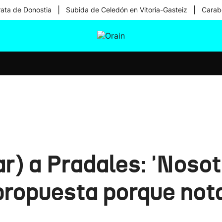
|
|
rata de Donostia
Subida de Celedón en Vitoria-Gasteiz
Carabe
tura
Ikusmiran
Egural
Salud
Tecnología
) a Pradales: 'Nosot
ropuesta porque not