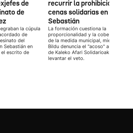
exjefes de
recurrir la prohibición de la
inato de
cenas solidarias en San
ez
Sebastián
tegraban la cúpula
La formación cuestiona la
 acordado de
proporcionalidad y la cobertura juríd
esinato del
de la medida municipal, mientras EH
an Sebastián en
Bildu denuncia el "acoso" a voluntari
el escrito de
de Kaleko Afari Solidarioak y pide
levantar el veto.