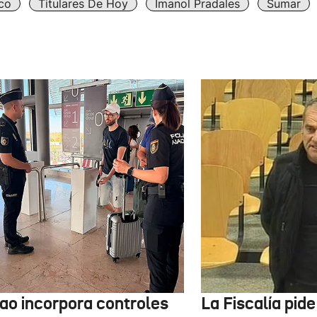
co
Titulares De Hoy
Imanol Pradales
Sumar
bao incorpora controles
La Fiscalía pid