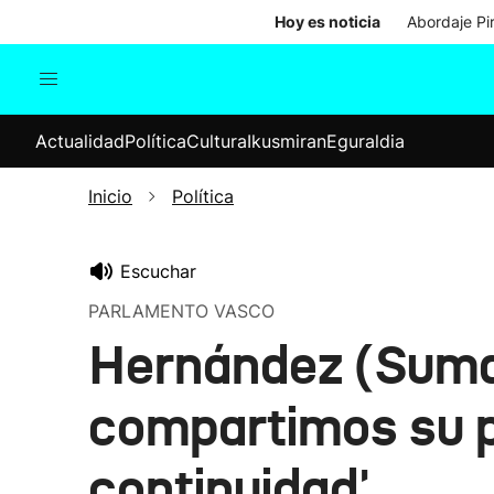
Hoy es noticia
Abordaje Pi
Actualidad
Política
Cul
Actualidad
Política
Cultura
Ikusmiran
Eguraldia
Sociedad
Elecciones
Economía
Inicio
Política
Internacional
Escuchar
PARLAMENTO VASCO
Hernández (Sumar
compartimos su p
continuidad'