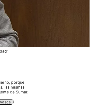
dad'
ierno, porque
s, las mismas
igente de Sumar.
Vasca