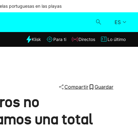
las portuguesas en las playas
ES
dia
Klisk
Para ti
Directos
Lo último
Klisk
Directos
Para ti
Compartir
Guardar
ros no
Lo último
amos una total