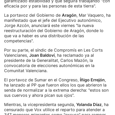
garantizado estabilidad y que seguirá trabajando "con
eficacia por y para las personas de esta tierra".
La portavoz del Gobierno de
Aragón
, Mar Vaquero, ha
manifestado que el jefe del Ejecutivo autonómico,
Jorge Azcón, anunciará este viernes "la nueva
reestructuración del Gobierno de Aragón, donde lo
que va a haber es una distribución de las
competencias".
Por su parte, el síndic de Compromís en Les Corts
Valencianes,
Joan Baldoví
, ha reclamado ya al
presidente de la Generalitat, Carlos Mazón, la
convocatoria de elecciones autonómicas en la
Comunitat Valenciana.
El portavoz de Sumar en el Congreso,
Íñigo Errejón
,
ha lanzado al PP que fueron ellos los que abrieron la
senda de normalizar a la extrema derecha: "estos son
sus cuervos y ahora pican sus ojos".
Mientras, la vicepresidenta segunda,
Yolanda Díaz
, ha
censurado que Vox utilice el reparto para atender a
347 menores migrantes como "excusa" para romper