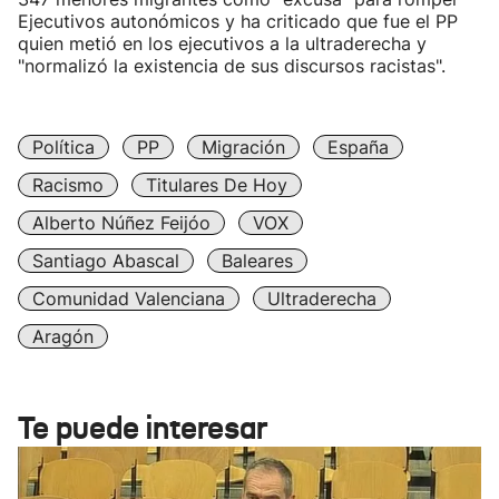
Ejecutivos autonómicos y ha criticado que fue el PP
quien metió en los ejecutivos a la ultraderecha y
"normalizó la existencia de sus discursos racistas".
Política
PP
Migración
España
Racismo
Titulares De Hoy
Alberto Núñez Feijóo
VOX
Santiago Abascal
Baleares
Comunidad Valenciana
Ultraderecha
Aragón
Te puede interesar