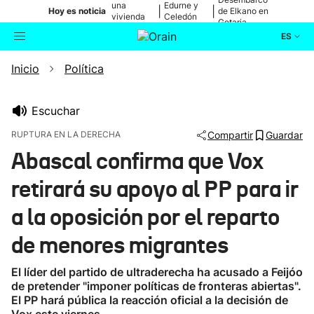
una
Edurne y
|
|
Hoy es noticia
de Elkano en
vivienda
Celedón
Getaria
de Bilbao
Txiki
ES
Inicio
Política
Actualidad
Buscador
Política
Escuchar
RUPTURA EN LA DERECHA
Compartir
Guardar
Cultura
Abascal confirma que Vox
retirará su apoyo al PP para ir
Ikusmiran
a la oposición por el reparto
Eguraldia
de menores migrantes
El líder del partido de ultraderecha ha acusado a Feijóo
de pretender "imponer políticas de fronteras abiertas".
El PP hará pública la reacción oficial a la decisión de