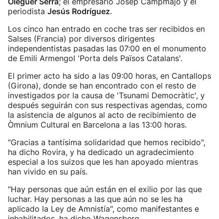
Oleguer Serra
; el empresario Josep Campmajó y el
periodista
Jesús Rodríguez
.
Los cinco han entrado en coche tras ser recibidos en
Salses (Francia) por diversos dirigentes
independentistas pasadas las 07:00 en el monumento
de Emili Armengol 'Porta dels Països Catalans'.
El primer acto ha sido a las 09:00 horas, en Cantallops
(Girona), donde se han encontrado con el resto de
investigados por la causa de 'Tsunami Democràtic', y
después seguirán con sus respectivas agendas, como
la asistencia de algunos al acto de recibimiento de
Òmnium Cultural en Barcelona a las 13:00 horas.
"Gracias a tantísima solidaridad que hemos recibido",
ha dicho Rovira, y ha dedicado un agradecimiento
especial a los suizos que les han apoyado mientras
han vivido en su país.
"Hay personas que aún están en el exilio por las que
luchar. Hay personas a las que aún no se les ha
aplicado la Ley de Amnistía", como manifestantes e
inhabilitados, ha dicho Wagensberg.