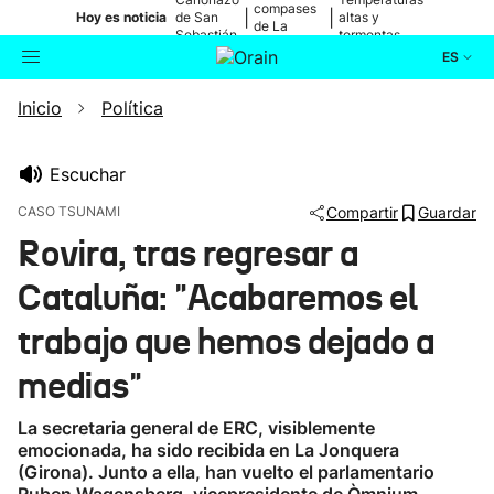
compases
|
|
Hoy es noticia
de San
altas y
de La
Sebastián
tormentas
Blanca
ES
Inicio
Política
Actualidad
Buscador
Política
Escuchar
CASO TSUNAMI
Compartir
Guardar
Cultura
Rovira, tras regresar a
Cataluña: "Acabaremos el
Ikusmiran
trabajo que hemos dejado a
Eguraldia
medias"
La secretaria general de ERC, visiblemente
emocionada, ha sido recibida en La Jonquera
(Girona). Junto a ella, han vuelto el parlamentario