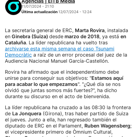
Agencias | EITB Media
11/07/2024 - 21:10
Última actualización
12/07/2024 - 12:24
La secretaria general de ERC,
Marta Rovira
, instalada
en
Ginebra (Suiza)
desde
marzo de 2018
, ya está
en
Cataluña
. La líder republicana ha vuelto tras
archivarse esta misma semana el caso Tsunami
Democràtic
a raíz de un error procesal del juez de la
Audiencia Nacional Manuel García-Castellón.
Rovira ha afirmado que el independentismo debe
unirse para conseguir sus objetivos: "
Estamos aquí
para acabar lo que empezamos
". "¿Qué día se nos
olvidó que juntas somos más fuertes?", ha dicho
durante su discurso en el acto de bienvenida.
La líder republicana ha cruzado a las 08:30 la frontera
de
La Jonquera
(Girona), tras haber partido de Suiza
el jueves. Junto a ella, han regresado también el
diputado de ERC en el Parlament,
Ruben Wagensberg
;
el vicepresidente primero de Òmnium Cultural,