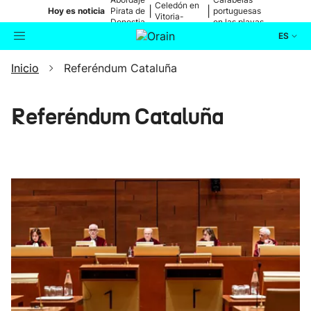
Celedón en
|
|
Hoy es noticia
Pirata de
portuguesas
Vitoria-
Donostia
en las playas
Gasteiz
ES
Inicio
Referéndum Cataluña
Actualidad
Buscador
Política
Referéndum Cataluña
Cultura
Ikusmiran
Eguraldia