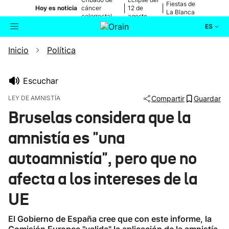
Fiestas de
|
|
Hoy es noticia
cáncer
12 de
La Blanca
colorrectal
agosto
ES
Inicio
Política
Actualidad
Buscador
Política
Escuchar
LEY DE AMNISTÍA
Compartir
Guardar
Cultura
Bruselas considera que la
amnistía es "una
Ikusmiran
autoamnistía", pero que no
Eguraldia
afecta a los intereses de la
UE
El Gobierno de España cree que con este informe, la