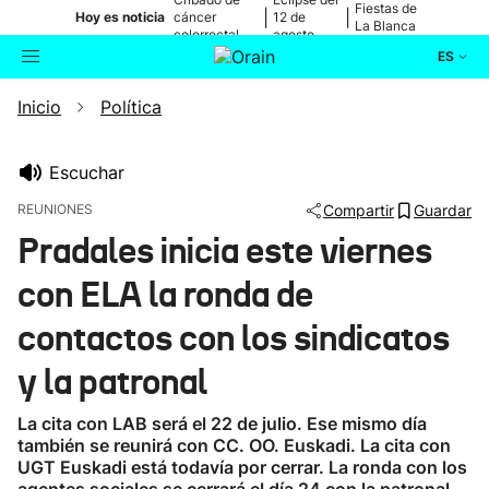
Fiestas de
|
|
Hoy es noticia
cáncer
12 de
La Blanca
colorrectal
agosto
ES
Inicio
Política
Actualidad
Buscador
Política
Escuchar
REUNIONES
Compartir
Guardar
Cultura
Pradales inicia este viernes
con ELA la ronda de
Ikusmiran
contactos con los sindicatos
Eguraldia
y la patronal
La cita con LAB será el 22 de julio. Ese mismo día
también se reunirá con CC. OO. Euskadi. La cita con
UGT Euskadi está todavía por cerrar. La ronda con los