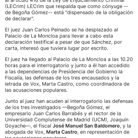
al artículo 416 de la Ley de Enjuiciamiento Criminal
(LECrim) LECrim que respalda que como cónyuge --
de Begoña Gómez-- está "dispensado de la obligación
de declarar".
El juez Juan Carlos Peinado se ha desplazado al
Palacio de La Moncloa para llevar a cabo esta
declaración testifical a pesar de que Sánchez, por
carta, interesó que tuviera lugar por escrito.
El juez ha llegado al Palacio de La Moncloa a las 10.20
horas para el interrogatorio y junto a él han accedido
a las dependencias de Presidencia del Gobierno la
Fiscalía, las defensas de los tres encausados y la
letrada de Vox, Marta Castro, como coordinadora de
las acusaciones populares.
Junto al juez han acuden al interrogatorio las defensas
de los tres investigados —Begoña Gómez, el
empresario Juan Carlos Barrabés y el rector de la
Universidad Complutense de Madrid (UCM), Joaquín
Goyache—, el fiscal
José Manuel San Baldomero
, y la
abogada de Vox,
Marta Castro
, en representación de