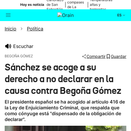
compases
|
|
Hoy es noticia
de San
altas y
de La
Sebastián
tormentas
Blanca
ES
Inicio
Política
Actualidad
Buscador
Política
Escuchar
BEGOÑA GÓMEZ
Compartir
Guardar
Cultura
Sánchez se acoge a su
derecho a no declarar en la
Ikusmiran
causa contra Begoña Gómez
Eguraldia
El presidente español se ha acogido al artículo 416 de
la Ley de Enjuiciamiento Criminal, que respalda que
como cónyuge está "dispensado de la obligación de
declarar".