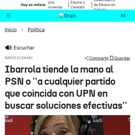
una
Edurne y
|
|
Hoy es noticia
de Elkano en
vivienda
Celedón
Getaria
de Bilbao
Txiki
ES
Inicio
Política
Actualidad
Buscador
Política
Escuchar
RADIO EUSKADI
Compartir
Guardar
Cultura
Ibarrola tiende la mano al
PSN o ''a cualquier partido
Ikusmiran
que coincida con UPN en
Eguraldia
buscar soluciones efectivas''