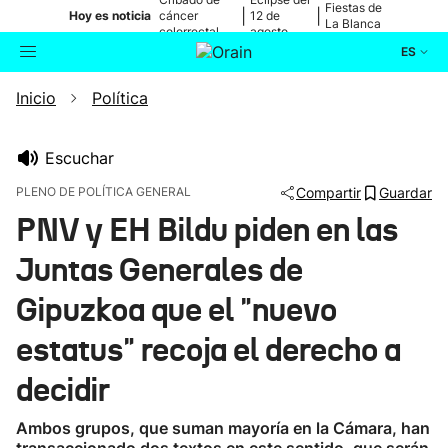
Fiestas de
|
|
Hoy es noticia
cáncer
12 de
La Blanca
colorrectal
agosto
ES
Inicio
Política
Actualidad
Buscador
Política
Escuchar
PLENO DE POLÍTICA GENERAL
Compartir
Guardar
Cultura
PNV y EH Bildu piden en las
Juntas Generales de
Ikusmiran
Gipuzkoa que el "nuevo
Eguraldia
estatus" recoja el derecho a
decidir
Ambos grupos, que suman mayoría en la Cámara, han