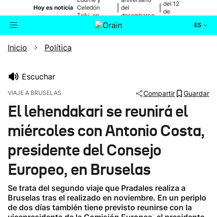
del 12
|
|
Hoy es noticia
Celedón
del
de
Txiki, en
desembarco
agosto
directo
de Elkano
ES
Inicio
Política
Actualidad
Buscador
Política
Escuchar
VIAJE A BRUSELAS
Compartir
Guardar
Cultura
El lehendakari se reunirá el
miércoles con Antonio Costa,
Ikusmiran
presidente del Consejo
Eguraldia
Europeo, en Bruselas
Se trata del segundo viaje que Pradales realiza a
Bruselas tras el realizado en noviembre. En un periplo
de dos días también tiene previsto reunirse con la