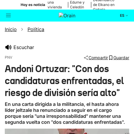
una
Edurne y
|
|
Hoy es noticia
de Elkano en
vivienda
Celedón
Getaria
de Bilbao
Txiki
ES
Inicio
Política
Actualidad
Buscador
Política
Escuchar
PNV
Compartir
Guardar
Cultura
Andoni Ortuzar: "Con dos
candidaturas enfrentadas, el
Ikusmiran
riesgo de división sería alto"
Eguraldia
En una carta dirigida a la militancia, el hasta ahora
líder jeltzale ha renunciado a seguir en el cargo
porque sería "una irresponsabilidad" mantener una
segunda vuelta con "dos candidaturas enfrentadas".