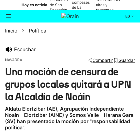
compases
|
|
Hoy es noticia
de San
altas y
de La
Sebastián
tormentas
Blanca
ES
Inicio
Política
Actualidad
Buscador
Política
Escuchar
NAVARRA
Compartir
Guardar
Cultura
Una moción de censura de
grupos locales quitará a UPN
Ikusmiran
la Alcaldía de Noáin
Eguraldia
Aldatu Elortzibar (AE), Agrupación Independiente
Noain – Elortzibar (AINE) y Somos Valle – Harana Gara
(SV) han presentado la moción por "responsabilidad
política".