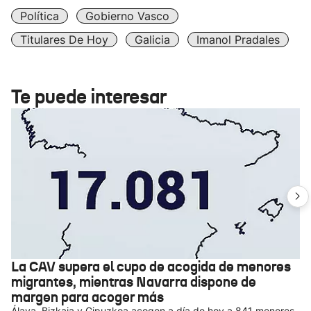
Política
Gobierno Vasco
Titulares De Hoy
Galicia
Imanol Pradales
Te puede interesar
La CAV supera el cupo de acogida de menores
migrantes, mientras Navarra dispone de
margen para acoger más
Álava, Bizkaia y Gipuzkoa acogen a día de hoy a 841 menores