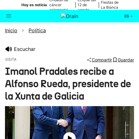
Fiestas de
|
|
Hoy es noticia
cáncer
12 de
La Blanca
colorrectal
agosto
ES
Inicio
Política
Actualidad
Buscador
Política
Escuchar
VISITA
Compartir
Guardar
Cultura
Imanol Pradales recibe a
Alfonso Rueda, presidente de
Ikusmiran
la Xunta de Galicia
Eguraldia