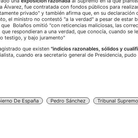
vado una
exposición razonada
al Supremo en la que plante
na Álvarez, fue contratada con fondos públicos para realiza
ctamente privado" y también afirma que, en su declaración
to, el ministro no contestó "a la verdad" a pesar de estar 
 que Bolaños omitió "con reticencias maliciosas, las corre
, que respondieran a una verdad, que conocía, cuando se l
 testigo, y bajo juramento"
agistrado que existen
"indicios razonables, sólidos y cuali
ialista, cuando era secretario general de Presidencia, pudo 
ierno De España
Pedro Sánchez
Tribunal Suprem