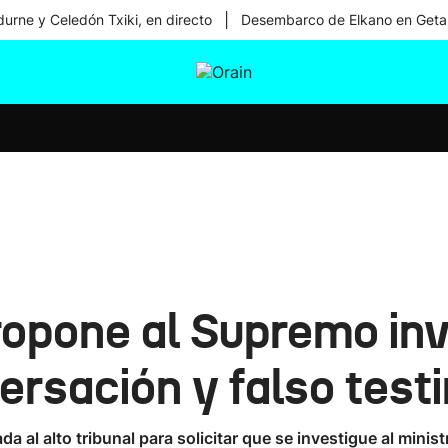
|
urne y Celedón Txiki, en directo
Desembarco de Elkano en Geta
tura
Ikusmiran
Egural
Salud
Tecnología
ropone al Supremo inv
ersación y falso test
al alto tribunal para solicitar que se investigue al ministr