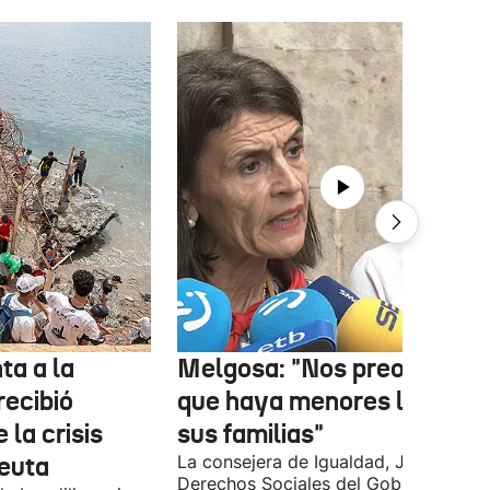
ta a la
Melgosa: "Nos preocupa
recibió
que haya menores lejos de
 la crisis
sus familias"
Ceuta
La consejera de Igualdad, Justicia y
Derechos Sociales del Gobierno Vasc