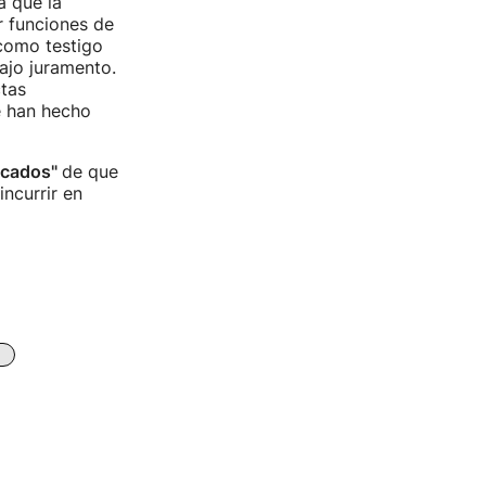
a que la
r funciones de
 como testigo
bajo juramento.
ctas
e han hecho
ficados"
de que
incurrir en
o