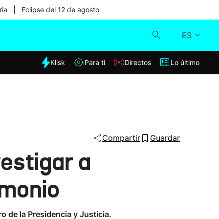
|
ria
Eclipse del 12 de agosto
ES
dia
Klisk
Para ti
Directos
Lo último
Klisk
Directos
Para ti
Compartir
Guardar
estigar a
Lo último
imonio
o de la Presidencia y Justicia.