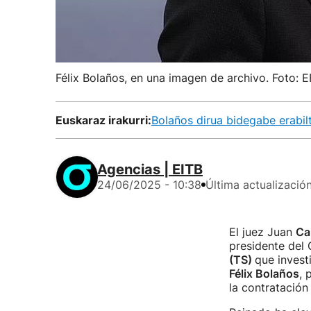
Félix Bolaños, en una imagen de archivo. Foto: 
Euskaraz irakurri:
Bolaños dirua bidegabe erabil
Agencias | EITB
24/06/2025 - 10:38
Última actualizació
El juez Juan
Ca
presidente del
(TS)
que invest
Félix Bolaños
, 
la contratació