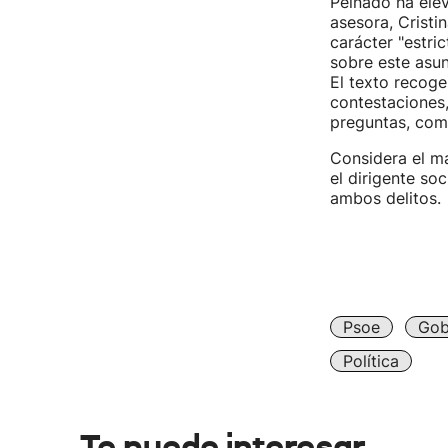
Peinado ha ele
asesora, Cristi
carácter "estri
sobre este asun
El texto recoge
contestaciones
preguntas, como
Considera el m
el dirigente soc
ambos delitos.
Psoe
Gob
Política
Te puede interesar