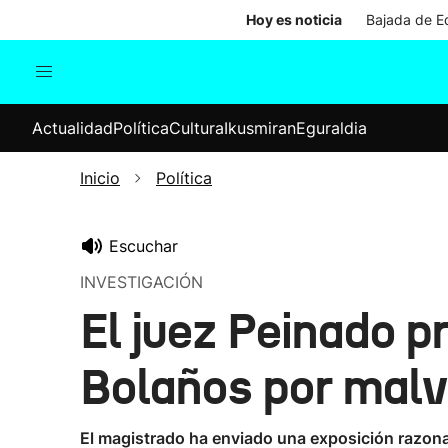
Hoy es noticia
Bajada de Ed
Actualidad
Política
Cul
Actualidad
Política
Cultura
Ikusmiran
Eguraldia
Sociedad
Elecciones
Economía
Inicio
Política
Internacional
Escuchar
INVESTIGACIÓN
El juez Peinado p
Bolaños por malv
El magistrado ha enviado una exposición razonada 