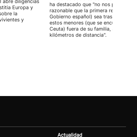
 abre diligencias
ha destacado que "no nos parece
stitia Europa y
razonable que la primera respuesta (
sobre la
Gobierno español) sea trasladar a
vivientes y
estos menores (que se encuentran en
Ceuta) fuera de su familia, a miles de
kilómetros de distancia".
Actualidad