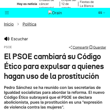
Fiestas de
|
|
Hoy es noticia
cáncer
12 de
La Blanca
colorrectal
agosto
ES
Inicio
Política
Actualidad
Buscador
Política
Escuchar
PSOE
Compartir
Guardar
Cultura
El PSOE cambiará su Código
Ético para expulsar a quienes
Ikusmiran
hagan uso de la prostitución
Eguraldia
Pedro Sánchez se ha reunido con las secretarias de
Igualdad socialistas para abordar la reforma. El nuevo
Código Ético subrayará que el PSOE se declara
abolicionista, pues la prostitución es una "expresión
de violencia contra las mujeres".