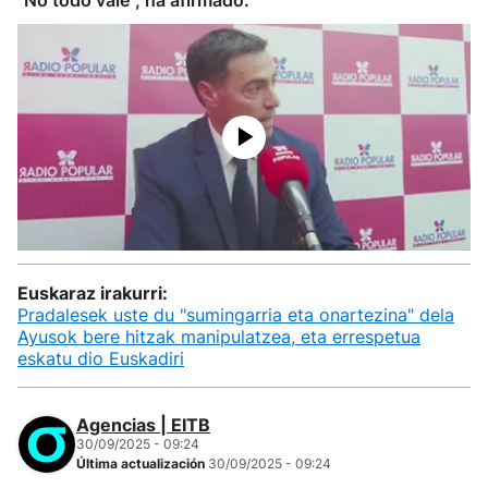
"No todo vale", ha afirmado.
Euskaraz irakurri:
Pradalesek uste du "sumingarria eta onartezina" dela
Ayusok bere hitzak manipulatzea, eta errespetua
eskatu dio Euskadiri
Agencias | EITB
30/09/2025 - 09:24
Última actualización
30/09/2025 - 09:24