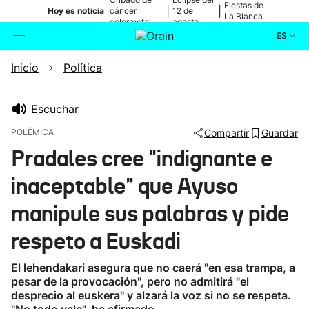
Fiestas de
|
|
Hoy es noticia
cáncer
12 de
La Blanca
colorrectal
agosto
ES
Inicio
Política
Actualidad
Buscador
Política
Escuchar
POLÉMICA
Compartir
Guardar
Cultura
Pradales cree "indignante e
inaceptable" que Ayuso
Ikusmiran
manipule sus palabras y pide
Eguraldia
respeto a Euskadi
El lehendakari asegura que no caerá "en esa trampa, a
pesar de la provocación", pero no admitirá "el
desprecio al euskera" y alzará la voz si no se respeta.