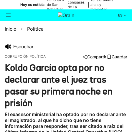
compases
|
|
Hoy es noticia
de San
altas y
de La
Sebastián
tormentas
Blanca
ES
Inicio
Política
Actualidad
Buscador
Política
Escuchar
CORRUPCIÓN POLÍTICA
Compartir
Guardar
Cultura
Koldo García opta por no
declarar ante el juez tras
Ikusmiran
pasar su primera noche en
Eguraldia
prisión
El exasesor ministerial ha optado por no declarar ante
el magistrado, al que ha dicho que no tiene
información para responder, tras ser citado a raíz del