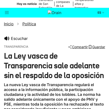
compases
|
|
Hoy es noticia
de San
altas y
de La
Sebastián
tormentas
Blanca
ES
Inicio
Política
Actualidad
Buscador
Política
Escuchar
TRANSPARENCIA
Compartir
Guardar
Cultura
La Ley vasca de
Transparencia sale adelante
Ikusmiran
sin el respaldo de la oposición
Eguraldia
La nueva Ley vasca de Transparencia regulará el
acceso a la información pública, la participación
ciudadana y la actividad de los lobbies. La norma ha
salido adelante únicamente con el apoyo de PNV y
PSE, mientras toda la oposición ha rechazado el texto