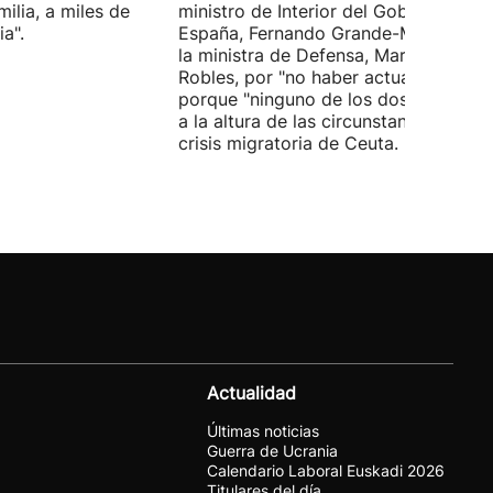
ilia, a miles de
ministro de Interior del Gobierno de
a".
España, Fernando Grande-Marlaska, 
la ministra de Defensa, Margarita
Robles, por "no haber actuado" y
porque "ninguno de los dos ha estad
a la altura de las circunstancias" ante 
crisis migratoria de Ceuta.
Actualidad
Últimas noticias
Guerra de Ucrania
Calendario Laboral Euskadi 2026
Titulares del día