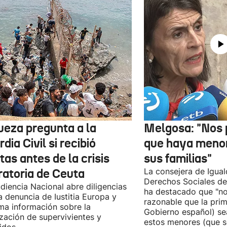
jueza pregunta a la
Melgosa: "Nos
dia Civil si recibió
que haya menor
tas antes de la crisis
sus familias"
ratoria de Ceuta
La consejera de Igual
Derechos Sociales de
diencia Nacional abre diligencias
ha destacado que "n
la denuncia de Iustitia Europa y
razonable que la prim
ma información sobre la
Gobierno español) sea
ización de supervivientes y
estos menores (que s