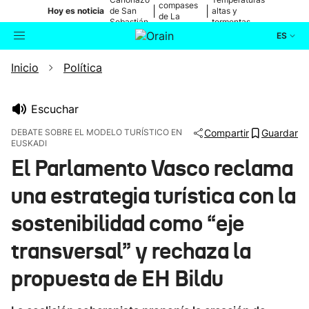
compases
|
|
Hoy es noticia
de San
altas y
de La
Sebastián
tormentas
Blanca
ES
Inicio
Política
Actualidad
Buscador
Política
Escuchar
DEBATE SOBRE EL MODELO TURÍSTICO EN
Compartir
Guardar
EUSKADI
Cultura
El Parlamento Vasco reclama
Ikusmiran
una estrategia turística con la
sostenibilidad como “eje
Eguraldia
transversal” y rechaza la
propuesta de EH Bildu