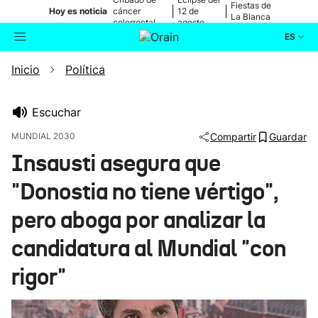
Fiestas de
|
|
Hoy es noticia
cáncer
12 de
La Blanca
colorrectal
agosto
ES
Inicio
Política
Actualidad
Buscador
Política
Escuchar
MUNDIAL 2030
Compartir
Guardar
Cultura
Insausti asegura que
"Donostia no tiene vértigo",
Ikusmiran
pero aboga por analizar la
Eguraldia
candidatura al Mundial "con
rigor"