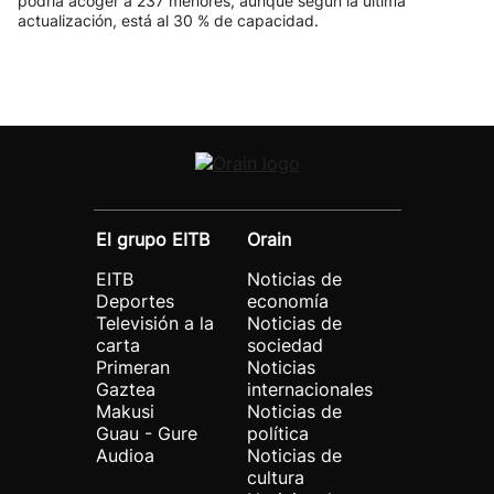
podría acoger a 237 menores, aunque según la última
actualización, está al 30 % de capacidad.
El grupo EITB
Orain
EITB
Noticias de
Deportes
economía
Televisión a la
Noticias de
carta
sociedad
Primeran
Noticias
Gaztea
internacionales
Makusi
Noticias de
Guau - Gure
política
Audioa
Noticias de
cultura