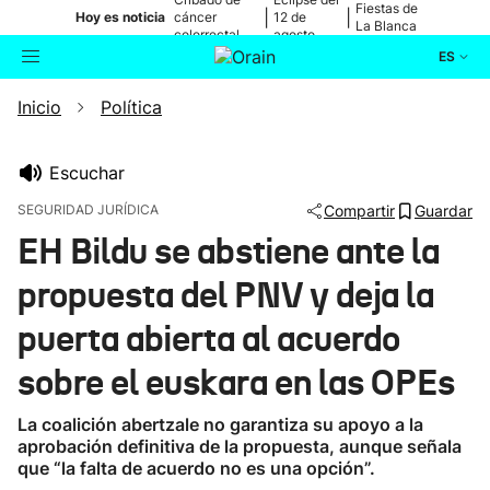
Fiestas de
|
|
Hoy es noticia
cáncer
12 de
La Blanca
colorrectal
agosto
ES
Inicio
Política
Actualidad
Buscador
Política
Escuchar
SEGURIDAD JURÍDICA
Compartir
Guardar
Cultura
EH Bildu se abstiene ante la
propuesta del PNV y deja la
Ikusmiran
puerta abierta al acuerdo
Eguraldia
sobre el euskara en las OPEs
La coalición abertzale no garantiza su apoyo a la
aprobación definitiva de la propuesta, aunque señala
que “la falta de acuerdo no es una opción”.